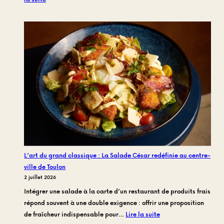
Coworking
et
sessions
de
rush
au
centre-
ville
:
Où
s’offrir
une
vraie
L’art du grand classique : La Salade César redéfinie au centre-
pause
ville de Toulon
déjeuner
2 juillet 2026
de
Intégrer une salade à la carte d’un restaurant de produits frais
chef
répond souvent à une double exigence : offrir une proposition
à
:
de fraîcheur indispensable pour…
Lire la suite
Toulon