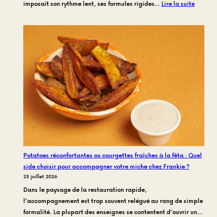
:
imposait son rythme lent, ses formules rigides…
Lire la suite
Manger
vite
mais
manger
vrai
:
Comme
nous
avons
réinven
le
repas
du
Potatoes réconfortantes ou courgettes fraîches à la fêta : Quel
midi
side choisir pour accompagner votre miche chez Frankie ?
à
23 juillet 2026
Toulon
Dans le paysage de la restauration rapide,
Centre
l’accompagnement est trop souvent relégué au rang de simple
formalité. La plupart des enseignes se contentent d’ouvrir un…