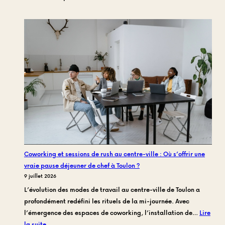
Le
mot
de
la
fin
:
Pourquoi
l’offre
sucrée
de
Frankie
Family
refuse
Coworking et sessions de rush au centre-ville : Où s’offrir une
les
vraie pause déjeuner de chef à Toulon ?
codes
9 juillet 2026
de
L’évolution des modes de travail au centre-ville de Toulon a
la
profondément redéfini les rituels de la mi-journée. Avec
congélation
l’émergence des espaces de coworking, l’installation de…
Lire
:
la suite