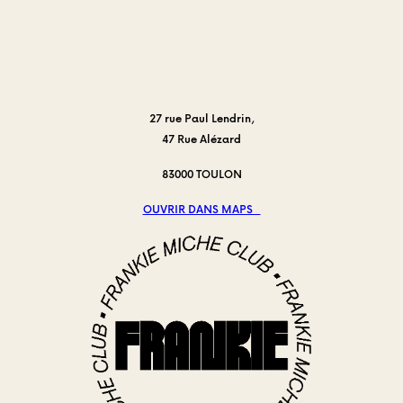
L’art
?
du
grand
classique
:
La
27 rue Paul Lendrin,
Salade
47 Rue Alézard
César
redéfinie
83000 TOULON
au
centre-
OUVRIR DANS MAPS
ville
de
Toulon