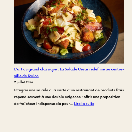
de
rush
au
centre-
ville
:
Où
s’offrir
une
vraie
L’art du grand classique : La Salade César redéfinie au centre-
pause
ville de Toulon
déjeuner
2 juillet 2026
de
Intégrer une salade à la carte d’un restaurant de produits frais
chef
répond souvent à une double exigence : offrir une proposition
à
:
de fraîcheur indispensable pour…
Lire la suite
Toulon
L’art
?
du
grand
classique