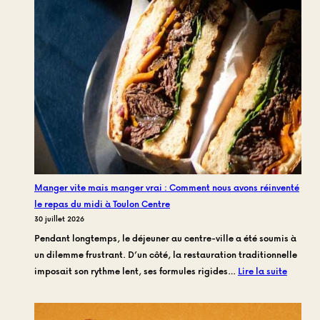
de
mijotage
:
Le
savoir-
faire
derrière
la
miche
Daube
de
Manger vite mais manger vrai : Comment nous avons réinventé
Frankie
le repas du midi à Toulon Centre
Family
30 juillet 2026
Pendant longtemps, le déjeuner au centre-ville a été soumis à
un dilemme frustrant. D’un côté, la restauration traditionnelle
:
imposait son rythme lent, ses formules rigides…
Lire la suite
Manger
vite
mais