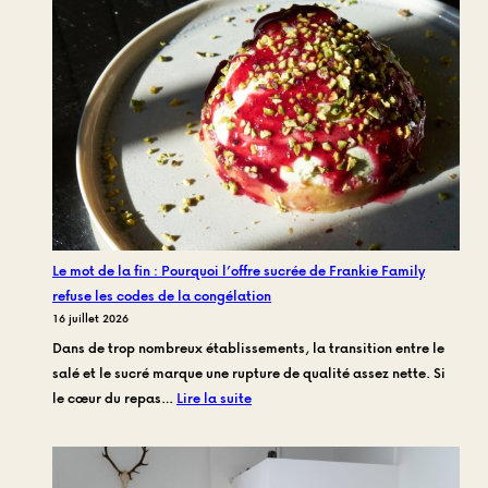
ou
courgettes
fraîches
à
la
fêta
:
Quel
side
choisir
pour
Le mot de la fin : Pourquoi l’offre sucrée de Frankie Family
accompagner
refuse les codes de la congélation
votre
16 juillet 2026
miche
Dans de trop nombreux établissements, la transition entre le
chez
salé et le sucré marque une rupture de qualité assez nette. Si
Frankie
:
le cœur du repas…
Lire la suite
?
Le
mot
de