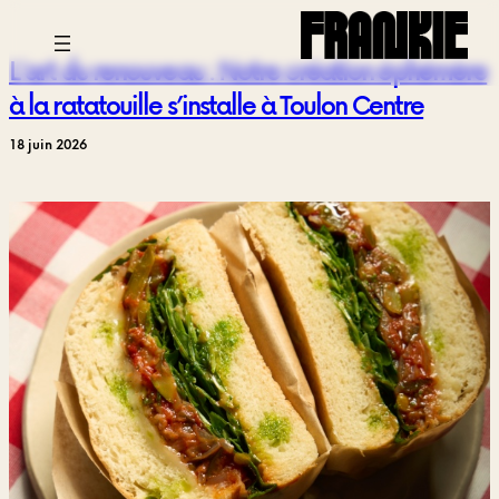
Aller
au
L’art du renouveau : Notre création éphémère
contenu
à la ratatouille s’installe à Toulon Centre
18 juin 2026