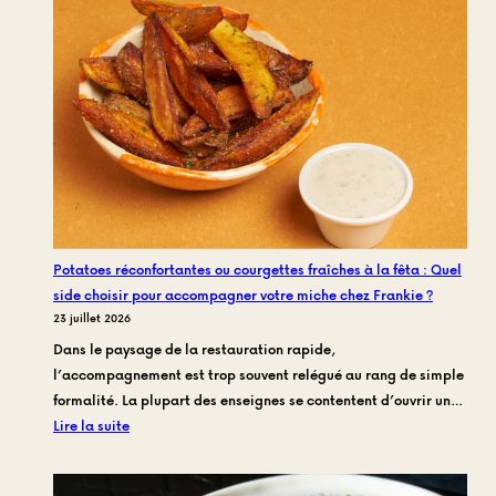
manger
vrai
:
Comme
nous
avons
réinven
le
repas
du
Potatoes réconfortantes ou courgettes fraîches à la fêta : Quel
midi
side choisir pour accompagner votre miche chez Frankie ?
à
23 juillet 2026
Toulon
Dans le paysage de la restauration rapide,
Centre
l’accompagnement est trop souvent relégué au rang de simple
formalité. La plupart des enseignes se contentent d’ouvrir un…
:
Lire la suite
Potatoes
réconfortantes