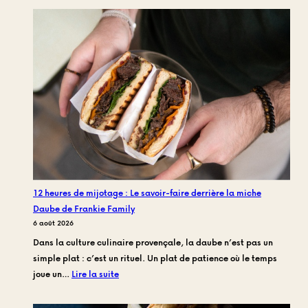
12 heures de mijotage : Le savoir-faire derrière la miche
Daube de Frankie Family
6 août 2026
Dans la culture culinaire provençale, la daube n’est pas un
simple plat : c’est un rituel. Un plat de patience où le temps
:
joue un…
Lire la suite
12
heures