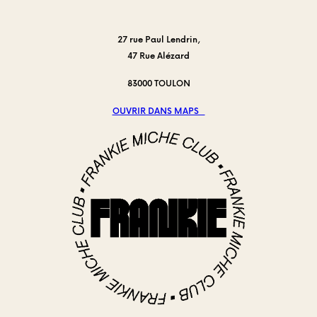
:
La
27 rue Paul Lendrin,
Salade
47 Rue Alézard
César
redéfinie
83000 TOULON
au
centre-
OUVRIR DANS MAPS
ville
de
Toulon