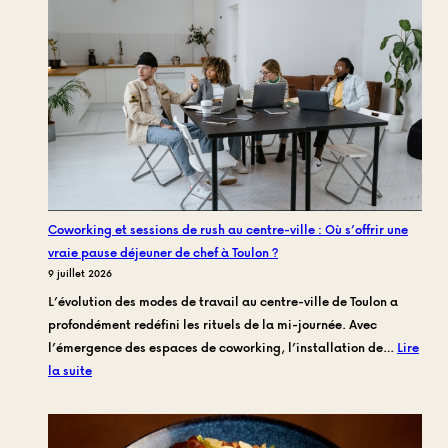
la
fin
:
Pourquoi
l’offre
sucrée
de
Frankie
Family
refuse
Coworking et sessions de rush au centre-ville : Où s’offrir une
les
vraie pause déjeuner de chef à Toulon ?
codes
9 juillet 2026
de
L’évolution des modes de travail au centre-ville de Toulon a
la
profondément redéfini les rituels de la mi-journée. Avec
congélation
l’émergence des espaces de coworking, l’installation de…
Lire
:
la suite
Coworking
et
sessions