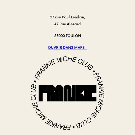
:
La
27 rue Paul Lendrin,
Salade
47 Rue Alézard
César
redéfinie
83000 TOULON
au
centre-
OUVRIR DANS MAPS
ville
de
Toulon