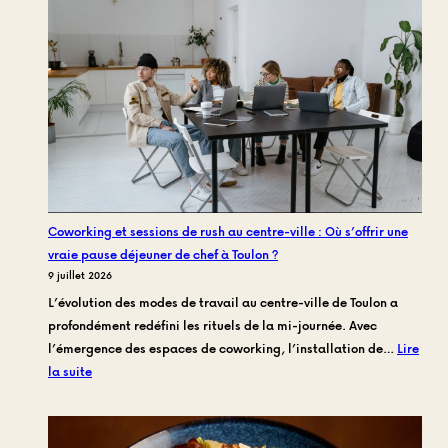
la
fin
:
Pourquoi
l’offre
sucrée
de
Frankie
Family
refuse
Coworking et sessions de rush au centre-ville : Où s’offrir une
les
vraie pause déjeuner de chef à Toulon ?
codes
9 juillet 2026
de
L’évolution des modes de travail au centre-ville de Toulon a
la
profondément redéfini les rituels de la mi-journée. Avec
congélation
l’émergence des espaces de coworking, l’installation de…
Lire
:
la suite
Coworking
et
sessions