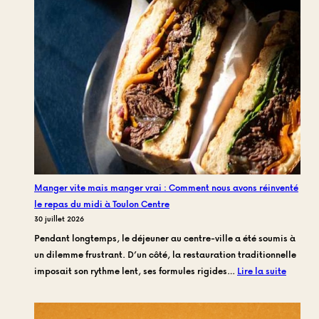
de
mijotage
:
Le
savoir-
faire
derrière
la
miche
Daube
de
Manger vite mais manger vrai : Comment nous avons réinventé
Frankie
le repas du midi à Toulon Centre
Family
30 juillet 2026
Pendant longtemps, le déjeuner au centre-ville a été soumis à
un dilemme frustrant. D’un côté, la restauration traditionnelle
:
imposait son rythme lent, ses formules rigides…
Lire la suite
Manger
vite