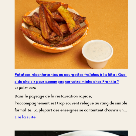
mais
manger
vrai
:
Comme
nous
avons
réinven
le
repas
du
Potatoes réconfortantes ou courgettes fraîches à la fêta : Quel
midi
side choisir pour accompagner votre miche chez Frankie ?
à
23 juillet 2026
Toulon
Dans le paysage de la restauration rapide,
Centre
l’accompagnement est trop souvent relégué au rang de simple
formalité. La plupart des enseignes se contentent d’ouvrir un…
:
Lire la suite
Potatoes
réconfortantes