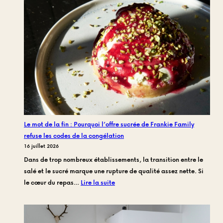
ou
courgettes
fraîches
à
la
fêta
:
Quel
side
choisir
pour
Le mot de la fin : Pourquoi l’offre sucrée de Frankie Family
accompagner
refuse les codes de la congélation
votre
16 juillet 2026
miche
Dans de trop nombreux établissements, la transition entre le
chez
salé et le sucré marque une rupture de qualité assez nette. Si
Frankie
:
le cœur du repas…
Lire la suite
?
Le
mot
de