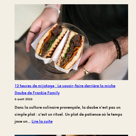
12 heures de mijotage : Le savoir-faire derrière la miche
Daube de Frankie Family
6 août 2026
Dans la culture culinaire provençale, la daube n’est pas un
simple plat : c’est un rituel. Un plat de patience où le temps
:
joue un…
Lire la suite
12
heures