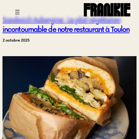
Aller
au
Sandwich Aubergine : Le plat végétarien
contenu
incontournable de notre restaurant à Toulon
2 octobre 2025