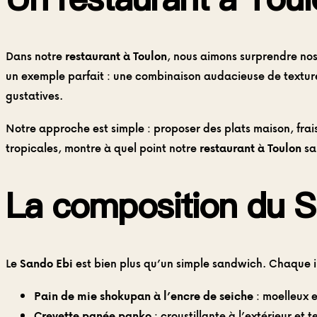
Dans notre
restaurant à Toulon
, nous aimons surprendre nos
un exemple parfait : une combinaison audacieuse de textures
gustatives.
Notre approche est simple : proposer des plats maison, frai
tropicales, montre à quel point notre
restaurant à Toulon
sai
La composition du S
Le
Sando Ebi
est bien plus qu’un simple sandwich. Chaque ing
Pain de mie shokupan à l’encre de seiche
: moelleux e
Crevette panée panko
: croustillante à l’extérieur et 