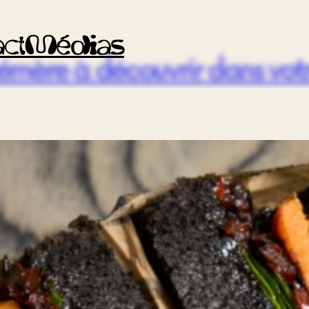
ct
Médias
émère à découvrir dans votr