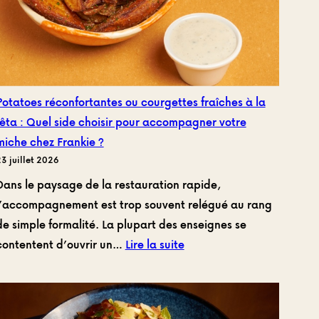
Potatoes réconfortantes ou courgettes fraîches à la
fêta : Quel side choisir pour accompagner votre
miche chez Frankie ?
3 juillet 2026
Dans le paysage de la restauration rapide,
l’accompagnement est trop souvent relégué au rang
de simple formalité. La plupart des enseignes se
:
contentent d’ouvrir un…
Lire la suite
Potatoes
réconfortantes
ou