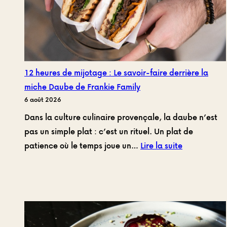
12 heures de mijotage : Le savoir-faire derrière la
miche Daube de Frankie Family
6 août 2026
Dans la culture culinaire provençale, la daube n’est
pas un simple plat : c’est un rituel. Un plat de
:
patience où le temps joue un…
Lire la suite
12
heures
de
mijotage
: